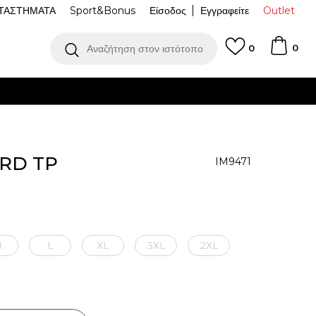
ΤΑΣΤΗΜΑΤΑ
Sport&Bonus
Είσοδος
Εγγραφείτε
Outlet
0
Αναζήτηση στον ιστότοπο
0
ΌΤΕΡΑ
IRD TP
IM9471
M
L
XL
3XL
2XL