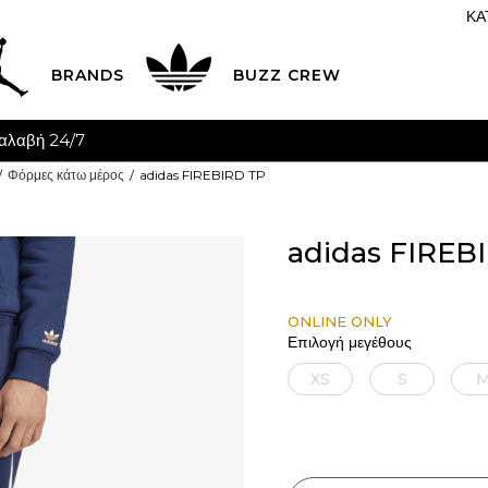
ΚΑ
BRANDS
BUZZ CREW
K & COLLECT
Δωρεάν παραλαβή από κατάστημα
ΔΕΊΤΕ ΠΕΡΙΣΣ
Φόρμες κάτω μέρος
adidas FIREBIRD TP
adidas FIREB
ONLINE ONLY
Επιλογή μεγέθους
XS
S