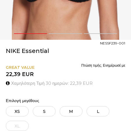
1
2
3
NESSF239-001
NIKE Essential
Πτώση τιμής; Ενημέρωσέ με
GREAT VALUE
22,39
EUR
Χαμηλότερη Τιμή 30 ημερών:
22,39
EUR
Επιλογή μεγέθους
XS
S
M
L
XL