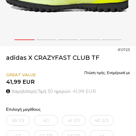
1
2
3
4
5
IF0723
adidas X CRAZYFAST CLUB TF
Πτώση τιμής; Ενημέρωσέ με
GREAT VALUE
41,99
EUR
Χαμηλότερη Τιμή 30 ημερών:
41,99
EUR
Επιλογή μεγέθους
39 1/3
40
41 1/3
40 2/3
42
42 2/3
43 1/3
44