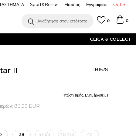
ΤΑΣΤΗΜΑΤΑ
Sport&Bonus
Είσοδος
Εγγραφείτε
Outlet
0
Αναζήτηση στον ιστότοπο
0
ΌΤΕΡΑ
ar II
IH1628
Πτώση τιμής; Ενημέρωσέ με
μερών:
83,99
EUR
0
38
41 1/3
40 2/3
42