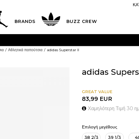
ΚΑ
BRANDS
BUZZ CREW
K & COLLECT
Δωρεάν παραλαβή από κατάστημα
ΔΕΊΤΕ ΠΕΡΙΣΣ
ια
Αθλητικά παπούτσια
adidas Superstar II
adidas Superst
GREAT VALUE
83,99
EUR
Χαμηλότερη Τιμή 30 η
Επιλογή μεγέθους
38 2/3
39 1/3
4