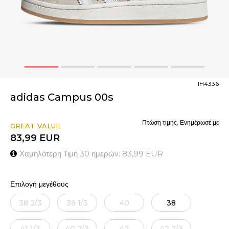
1
2
3
4
5
IH4336
adidas Campus 00s
Πτώση τιμής; Ενημέρωσέ με
GREAT VALUE
83,99
EUR
Χαμηλότερη Τιμή 30 ημερών:
83,99
EUR
Επιλογή μεγέθους
38 2/3
39 1/3
40
38
41 1/3
40 2/3
42
42 2/3