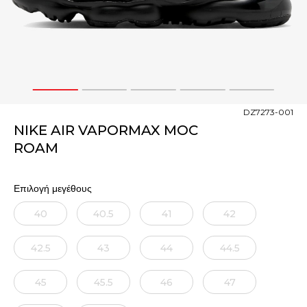
1
2
3
4
5
DZ7273-001
NIKE AIR VAPORMAX MOC
ROAM
Επιλογή μεγέθους
40
40.5
41
42
42.5
43
44
44.5
45
45.5
46
47