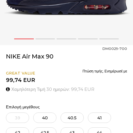
1
2
3
4
5
DM0029-700
NIKE Air Max 90
Πτώση τιμής; Ενημέρωσέ με
GREAT VALUE
99,74
EUR
Χαμηλότερη Τιμή 30 ημερών:
99,74
EUR
Επιλογή μεγέθους
39
40
40.5
41
42
42.5
43
44