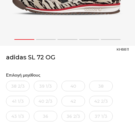
1
2
3
4
5
KH8811
adidas SL 72 OG
Επιλογή μεγέθους
38 2/3
39 1/3
40
38
41 1/3
40 2/3
42
42 2/3
43 1/3
36
36 2/3
37 1/3