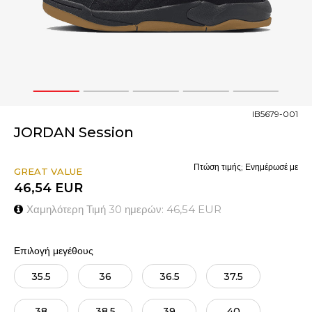
1
2
3
4
5
IB5679-001
JORDAN Session
Πτώση τιμής; Ενημέρωσέ με
GREAT VALUE
46,54
EUR
Χαμηλότερη Τιμή 30 ημερών:
46,54
EUR
Επιλογή μεγέθους
35.5
36
36.5
37.5
38
38.5
39
40