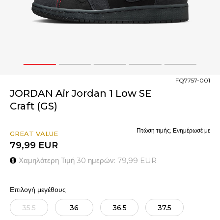
1
2
3
4
5
FQ7757-001
JORDAN Air Jordan 1 Low SE
Craft (GS)
Πτώση τιμής; Ενημέρωσέ με
GREAT VALUE
79,99
EUR
Χαμηλότερη Τιμή 30 ημερών:
79,99
EUR
Επιλογή μεγέθους
35.5
36
36.5
37.5