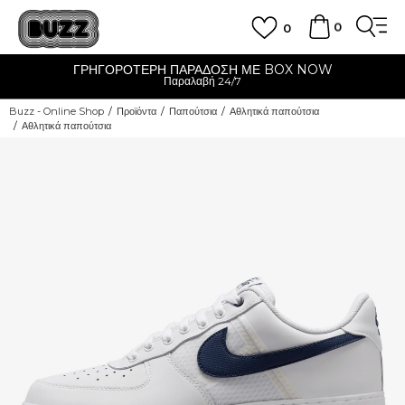
0
0
ΓΡΗΓΟΡΟΤΕΡΗ ΠΑΡΑΔΟΣΗ ΜΕ BOX NOW
Παραλαβή 24/7
Buzz - Online Shop
Προϊόντα
Παπούτσια
Αθλητικά παπούτσια
Αθλητικά παπούτσια