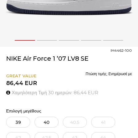
1
2
3
4
5
IH4462-100
NIKE Air Force 1 ’07 LV8 SE
Πτώση τιμής; Ενημέρωσέ με
GREAT VALUE
86,44
EUR
Χαμηλότερη Τιμή 30 ημερών:
86,44
EUR
Επιλογή μεγέθους
39
40
40.5
41
42
42.5
43
44