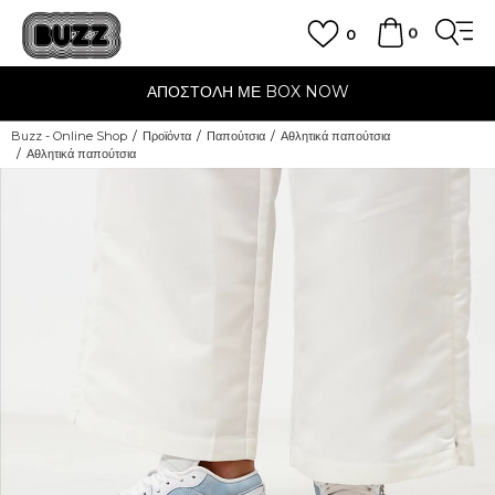
0
0
ΑΠΟΣΤΟΛΗ ΜΕ BOX NOW
Buzz - Online Shop
Προϊόντα
Παπούτσια
Αθλητικά παπούτσια
Αθλητικά παπούτσια