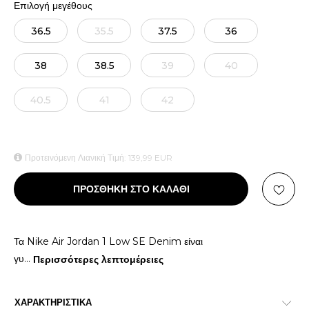
Επιλογή μεγέθους
36.5
35.5
37.5
36
38
38.5
39
40
40.5
41
42
Προτεινόμενη Λιανική Τιμή:
139,99
EUR
ΠΡΟΣΘΗΚΗ ΣΤΟ ΚΑΛΑΘΙ
Τα Nike Air Jordan 1 Low SE Denim είναι
γυ
...
Περισσότερες λεπτομέρειες
ΧΑΡΑΚΤΗΡΙΣΤΙΚΑ