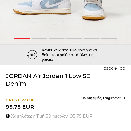
1
2
3
4
5
6
Κάντε κλικ στο εικονίδιο για να
δείτε το προϊόν από όλες τις
γωνίες
HQ2004-400
JORDAN Air Jordan 1 Low SE
Denim
Πτώση τιμής; Ενημέρωσέ με
GREAT VALUE
95,75
EUR
Χαμηλότερη Τιμή 30 ημερών:
95,75
EUR