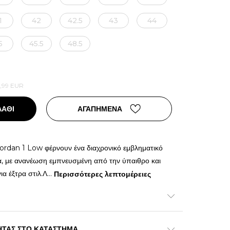
1
42
42.5
43
44
5
45.5
48.5
,99
EUR
ΛΑΘΙ
ΑΓΑΠΗΜΕΝΑ
Jordan 1 Low φέρνουν ένα διαχρονικό εμβληματικό
α, με ανανέωση εμπνευσμένη από την ύπαιθρο και
ια έξτρα στιλ.Λ
...
Περισσότερες λεπτομέρειες
ΗΤΑΣ ΣΤΟ ΚΑΤΑΣΤΗΜΑ