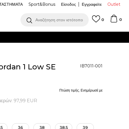
ΤΑΣΤΗΜΑΤΑ
Sport&Bonus
Είσοδος
Εγγραφείτε
Outlet
0
Αναζήτηση στον ιστότοπο
0
ordan 1 Low SE
IB7011-001
Πτώση τιμής; Ενημέρωσέ με
μερών:
97,99
EUR
.5
36
38
38.5
39