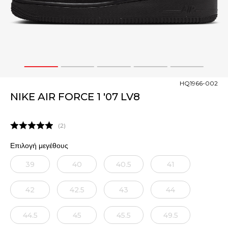
1
2
3
4
5
HQ1966-002
NIKE AIR FORCE 1 '07 LV8
2
Επιλογή μεγέθους
39
40
40.5
41
42
42.5
43
44
44.5
45
45.5
49.5