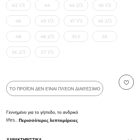
43 1/3
44
44 2/3
45 1/3
46
49 1/3
47 1/3
46 2/3
48
48 2/3
35.5
36
36 2/3
37 1/3
ΤΟ ΠΡΟΪΌΝ ΔΕΝ ΕΊΝΑΙ ΠΛΈΟΝ ΔΙΑΘΈΣΙΜΟ
Γεννημένο για το γήπεδο, το ανδρικό
lifes
...
Περισσότερες λεπτομέρειες
ΧΑΡΑΚΤΗΡΙΣΤΙΚΑ