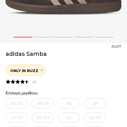
1
2
3
4
5
JI0217
adidas Samba
ONLY IN BUZZ
2
εδώ
Επιλογή μεγέθους
38 2/3
39 1/3
40
38
41 1/3
40 2/3
42
42 2/3