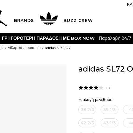
ΚΑ
BRANDS
BUZZ CREW
ΓΡΗΓΟΡΟΤΕΡΗ ΠΑΡΑΔΟΣΗ ΜΕ BOX NOW
Παραλαβή 24/7
ια
Αθλητικά παπούτσια
adidas SL72 OG
adidas SL72 
1
Επιλογή μεγέθους
38 2/3
39 1/3
4
42 2/3
43 1/3
4