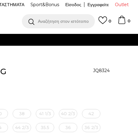
ΤΑΣΤΗΜΑΤΑ
Sport&Bonus
Είσοδος
Εγγραφείτε
Outlet
0
Αναζήτηση στον ιστότοπο
0
OG
JQ8324
0
38
41 1/3
40 2/3
42
4
44 2/3
35.5
36
36 2/3