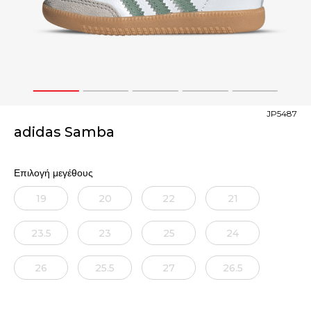
1
2
3
4
5
JP5487
adidas Samba
Επιλογή μεγέθους
19
20
22
21
23.5
23
25
24
26
25.5
27
26.5