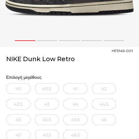
1
2
3
4
5
HF3145-001
NIKE Dunk Low Retro
Επιλογή μεγέθους
40
40.5
41
42
42.5
43
44
44.5
45
45.5
49.5
46
47
47.5
48.5