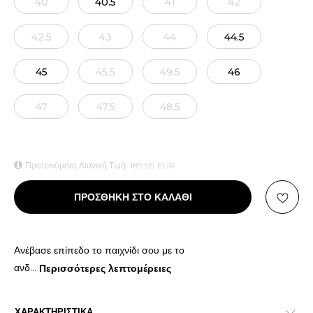
40
40.5
41
42
42.5
43
44
44.5
45
45.5
49.5
46
47
47.5
48.5
Προτεινόμενη Λιανική Τιμή:
189,99
EUR
ΠΡΟΣΘΗΚΗ ΣΤΟ ΚΑΛΑΘΙ
Ανέβασε επίπεδο το παιχνίδι σου με το
ανδ
...
Περισσότερες λεπτομέρειες
ΧΑΡΑΚΤΗΡΙΣΤΙΚΑ