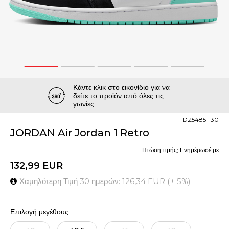
1
2
3
4
5
Κάντε κλικ στο εικονίδιο για να
δείτε το προϊόν από όλες τις
γωνίες
DZ5485-130
JORDAN Air Jordan 1 Retro
Πτώση τιμής; Ενημέρωσέ με
132,99
EUR
Χαμηλότερη Τιμή 30 ημερών:
126,34
EUR
(
+
5
%
)
Επιλογή μεγέθους