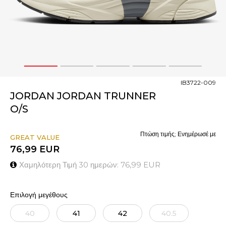
1
2
3
4
5
IB3722-009
JORDAN JORDAN TRUNNER
O/S
Πτώση τιμής; Ενημέρωσέ με
GREAT VALUE
76,99
EUR
Χαμηλότερη Τιμή 30 ημερών:
76,99
EUR
Επιλογή μεγέθους
40
41
42
40.5