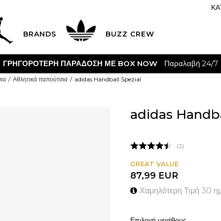
ΚΑ
BRANDS
BUZZ CREW
K & COLLECT
Δωρεάν παραλαβή από κατάστημα
ΔΕΊΤΕ ΠΕΡΙΣΣ
ια
Αθλητικά παπούτσια
adidas Handball Spezial
adidas Handba
2
GREAT VALUE
87,99
EUR
Χαμηλότερη Τιμή 30 η
Επιλογή μεγέθους