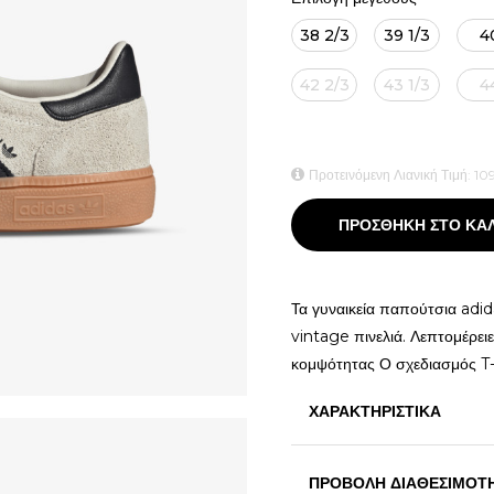
38 2/3
39 1/3
4
42 2/3
43 1/3
4
Προτεινόμενη Λιανική Τιμή:
10
ΠΡΟΣΘΗΚΗ ΣΤΟ ΚΑ
Τα γυναικεία παπούτσια adid
vintage πινελιά. Λεπτομέρει
κομψότητας Ο σχεδιασμός T
ΧΑΡΑΚΤΗΡΙΣΤΙΚΑ
ΠΡΟΒΟΛΗ ΔΙΑΘΕΣΙΜΟΤ