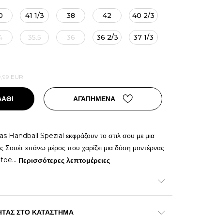
0
41 1/3
38
42
40 2/3
4
35.5
36
36 2/3
37 1/3
9,99
EUR
ΛΑΘΙ
ΑΓΑΠΗΜΕΝΑ
as Handball Spezial εκφράζουν το στιλ σου με μια
ες Σουέτ επάνω μέρος που χαρίζει μια δόση μοντέρνας
-toe
...
Περισσότερες λεπτομέρειες
ΗΤΑΣ ΣΤΟ ΚΑΤΑΣΤΗΜΑ