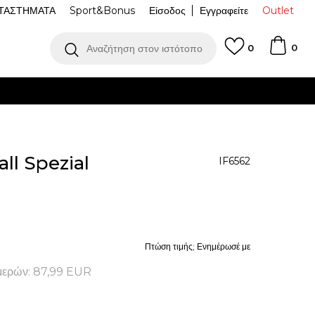
ΤΑΣΤΗΜΑΤΑ
Sport&Bonus
Είσοδος
Εγγραφείτε
Outlet
0
Αναζήτηση στον ιστότοπο
0
ΌΤΕΡΑ
ll Spezial
IF6562
Πτώση τιμής; Ενημέρωσέ με
μερών:
87,99
EUR