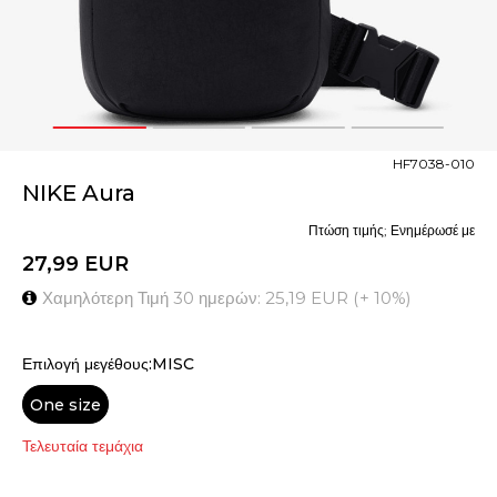
1
2
3
4
HF7038-010
NIKE Aura
Πτώση τιμής; Ενημέρωσέ με
27,99
EUR
Χαμηλότερη Τιμή 30 ημερών:
25,19
EUR
(
+
10
%
)
Επιλογή μεγέθους:MISC
One size
Τελευταία τεμάχια