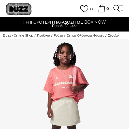
0
0
ΓΡΗΓΟΡΟΤΕΡΗ ΠΑΡΑΔΟΣΗ ΜΕ BOX NOW
Παραλαβή 24/7
Buzz - Online Shop
Προϊόντα
Ρούχα
Σετ και Ολόσωμες Φόρμες
Σύνολο