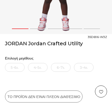
1
2
3
4
5
35D696-W3Z
JORDAN Jordan Crafted Utility
Επιλογή μεγέθους
5-6ε.
4-5ε.
6-7ε.
3-4ε.
ΤΟ ΠΡΟΪΌΝ ΔΕΝ ΕΊΝΑΙ ΠΛΈΟΝ ΔΙΑΘΈΣΙΜΟ