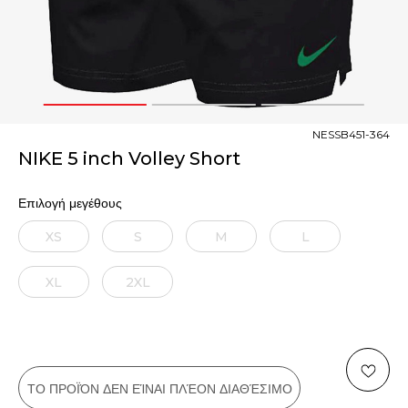
1
2
3
NESSB451-364
NIKE 5 inch Volley Short
Επιλογή μεγέθους
XS
S
M
L
XL
2XL
ΤΟ ΠΡΟΪΌΝ ΔΕΝ ΕΊΝΑΙ ΠΛΈΟΝ ΔΙΑΘΈΣΙΜΟ