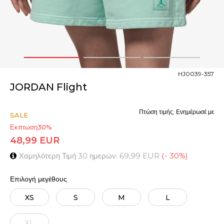
1
2
3
HJ0039-357
JORDAN Flight
Πτώση τιμής; Ενημέρωσέ με
SALE
Εκπτωση
30
%
48,99
EUR
Χαμηλότερη Τιμή 30 ημερών:
69,99
EUR
(
-
30
%
)
Επιλογή μεγέθους
XS
S
M
L
XL