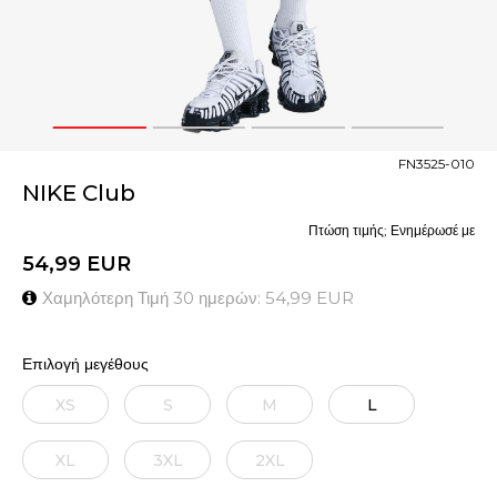
1
2
3
4
FN3525-010
NIKE Club
Πτώση τιμής; Ενημέρωσέ με
54,99
EUR
Χαμηλότερη Τιμή 30 ημερών:
54,99
EUR
Επιλογή μεγέθους
XS
S
M
L
XL
3XL
2XL