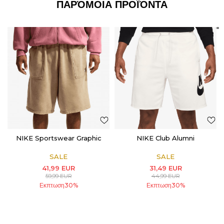
ΠΑΡΌΜΟΙΑ ΠΡΟΪΌΝΤΑ
NIKE Sportswear Graphic
NIKE Club Alumni
SALE
SALE
41,99
EUR
31,49
EUR
59,99
EUR
44,99
EUR
Εκπτωση
30
%
Εκπτωση
30
%