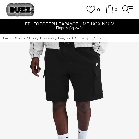
0
0
ΓΡΗΓΟΡΟΤΕΡΗ ΠΑΡΑΔΟΣΗ ΜΕ BOX NOW
Παραλαβή 24/7
Buzz - Online Shop
Προϊόντα
Ρούχα
Όλα τα σορτς
Σορτς