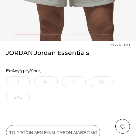
1
2
3
4
IB7276-020
JORDAN Jordan Essentials
Επιλογή μεγέθους
S
M
L
XL
2XL
ΤΟ ΠΡΟΪΌΝ ΔΕΝ ΕΊΝΑΙ ΠΛΈΟΝ ΔΙΑΘΈΣΙΜΟ