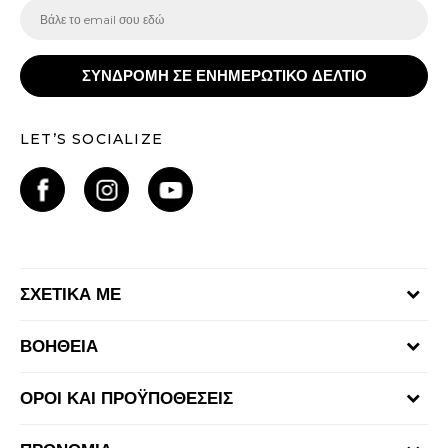
ΣΥΝΔΡΟΜΗ ΣΕ ΕΝΗΜΕΡΩΤΙΚΟ ΔΕΛΤΙΟ
LET’S SOCIALIZE
ΣΧΕΤΙΚΑ ΜΕ
Γίνε μέλος της ομάδας
ΒΟΗΘΕΙΑ
Επικοινωνία
Συχνές ερωτήσεις
Καταστήματα
ΟΡΟΙ ΚΑΙ ΠΡΟΫΠΟΘΕΣΕΙΣ
Επιστροφή Χρημάτων
Όροι αγορών και χρήσης
Αποστολή & Παράδοση