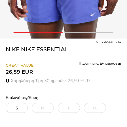
1
2
NESSA560-504
NIKE NIKE ESSENTIAL
Πτώση τιμής; Ενημέρωσέ με
GREAT VALUE
26,59
EUR
Χαμηλότερη Τιμή 30 ημερών:
26,59
EUR
Επιλογή μεγέθους
S
M
L
XL