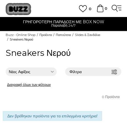
0
0
ΓΡΗΓΟΡΟΤΕΡΗ ΠΑΡΑΔΟΣΗ ΜΕ BOX NOW
Παραλαβή 24/7
Buzz - Online Shop
Προϊόντα
Παπούτσια
Slides & Σανδάλια
Sneakers Νερού
Sneakers Νερού
Φίλτρα
Διαγραφή όλων των φίλτρων
0
Προϊόντα
Δεν βρέθηκαν προϊόντα για τα επιλεγμένα κριτήρια!