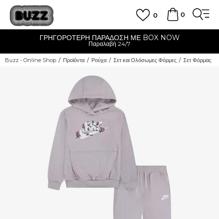
0
0
ΓΡΗΓΟΡΟΤΕΡΗ ΠΑΡΑΔΟΣΗ ΜΕ BOX NOW
Παραλαβή 24/7
Buzz - Online Shop
Προϊόντα
Ρούχα
Σετ και Ολόσωμες Φόρμες
Σετ Φόρμας