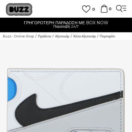
0
0
ΓΡΗΓΟΡΟΤΕΡΗ ΠΑΡΑΔΟΣΗ ΜΕ BOX NOW
Παραλαβή 24/7
Buzz - Online Shop
Προϊόντα
Αξεσουάρ
Άλλα Αξεσουάρ
Πορτοφόλι