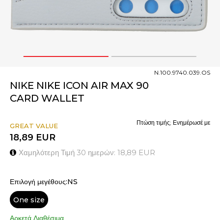
1
2
N.100.9740.039.OS
NIKE NIKE ICON AIR MAX 90
CARD WALLET
Πτώση τιμής; Ενημέρωσέ με
GREAT VALUE
18,89
EUR
Χαμηλότερη Τιμή 30 ημερών:
18,89
EUR
Επιλογή μεγέθους:NS
One size
Αρκετά Διαθέσιμα