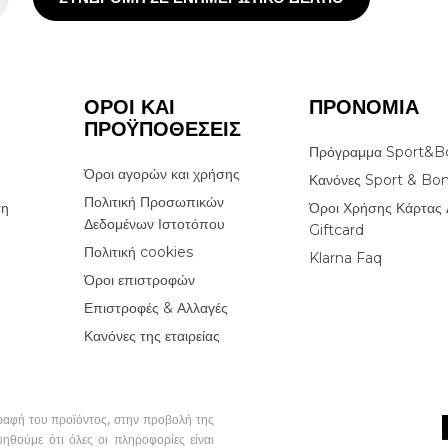
ΟΡΟΙ ΚΑΙ
ΠΡΟΝΟΜΙΑ
ΠΡΟΫΠΟΘΕΣΕΙΣ
Πρόγραμμα Sport&B
Όροι αγορών και χρήσης
Κανόνες Sport & Bo
Πολιτική Προσωπικών
ση
Όροι Χρήσης Κάρτας 
Δεδομένων Ιστοτόπου
Giftcard
Πολιτική cookies
Klarna Faq
Όροι επιστροφών
Επιστροφές & Αλλαγές
Κανόνες της εταιρείας
ραφή του προϊόντος, στην προβολή της
υηθούμε ότι όλες οι πληροφορίες είναι