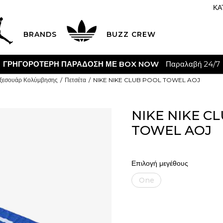
ΚΑ
BRANDS
BUZZ CREW
ΓΡΗΓΟΡΟΤΕΡΗ ΠΑΡΑΔΟΣΗ ΜΕ BOX NOW
Παραλαβή 24/7
ξεσουάρ Κολύμβησης
Πετσέτα
NIKE NIKE CLUB POOL TOWEL AOJ
NIKE NIKE C
TOWEL AOJ
Επιλογή μεγέθους
One
size