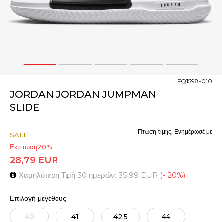
1
2
3
4
5
FQ1598-010
JORDAN JORDAN JUMPMAN
SLIDE
Πτώση τιμής; Ενημέρωσέ με
SALE
Εκπτωση
20
%
28,79
EUR
Χαμηλότερη Τιμή 30 ημερών:
35,99
EUR
(
-
20
%
)
Επιλογή μεγέθους
40
41
42.5
44