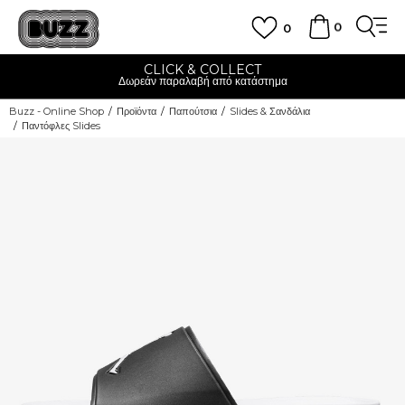
0
0
CLICK & COLLECT
Δωρεάν παραλαβή από κατάστημα
Buzz - Online Shop
Προϊόντα
Παπούτσια
Slides & Σανδάλια
Παντόφλες Slides