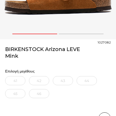
1
2
1027082
BIRKENSTOCK Arizona LEVE
Mink
Επιλογή μεγέθους
41
42
43
44
45
46