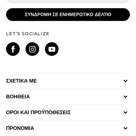
ΣΥΝΔΡΟΜΗ ΣΕ ΕΝΗΜΕΡΩΤΙΚΟ ΔΕΛΤΙΟ
LET’S SOCIALIZE
ΣΧΕΤΙΚΑ ΜΕ
Γίνε μέλος της ομάδας
ΒΟΗΘΕΙΑ
Επικοινωνία
Συχνές ερωτήσεις
Καταστήματα
ΟΡΟΙ ΚΑΙ ΠΡΟΫΠΟΘΕΣΕΙΣ
Επιστροφή Χρημάτων
Όροι αγορών και χρήσης
Αποστολή & Παράδοση
ΠΡΟΝΟΜΙΑ
Πολιτική Προσωπικών Δεδομένων Ιστοτόπου
Παρακολούθηση της παραγγελίας