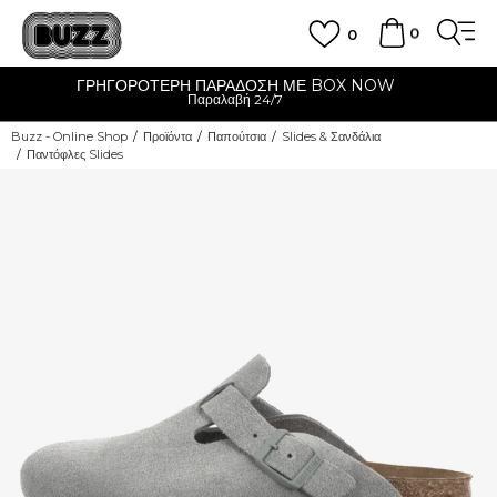
0
0
X NOW
CLICK & COLLECT
Δωρεάν παραλαβή από κατάστημα
Buzz - Online Shop
Προϊόντα
Παπούτσια
Slides & Σανδάλια
Παντόφλες Slides