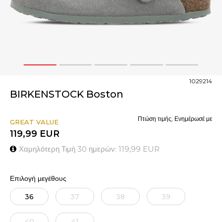
1
2
3
4
5
1029214
BIRKENSTOCK Boston
Πτώση τιμής; Ενημέρωσέ με
GREAT VALUE
119,99
EUR
Χαμηλότερη Τιμή 30 ημερών:
119,99
EUR
Επιλογή μεγέθους
36
37
38
39
40
41