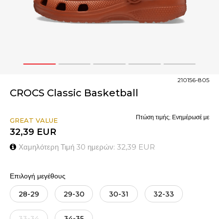
1
2
3
4
5
210156-805
CROCS Classic Basketball
Πτώση τιμής; Ενημέρωσέ με
GREAT VALUE
32,39
EUR
Χαμηλότερη Τιμή 30 ημερών:
32,39
EUR
Επιλογή μεγέθους
28-29
29-30
30-31
32-33
33-34
34-35