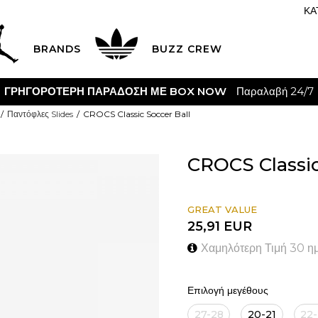
ΚΑ
BRANDS
BUZZ CREW
ΓΡΗΓΟΡΟΤΕΡΗ ΠΑΡΑΔΟΣΗ ΜΕ BOX NOW
Παραλαβή 24/7
Παντόφλες Slides
CROCS Classic Soccer Ball
CROCS Classic
GREAT VALUE
25,91
EUR
Χαμηλότερη Τιμή 30 η
Επιλογή μεγέθους
27-28
20-21
22