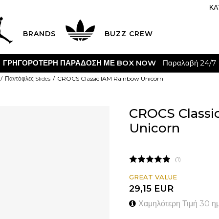
ΚΑ
BRANDS
BUZZ CREW
ΓΡΗΓΟΡΟΤΕΡΗ ΠΑΡΑΔΟΣΗ ΜΕ BOX NOW
Παραλαβή 24/7
Παντόφλες Slides
CROCS Classic IAM Rainbow Unicorn
CROCS Classi
Unicorn
1
GREAT VALUE
29,15
EUR
Χαμηλότερη Τιμή 30 η