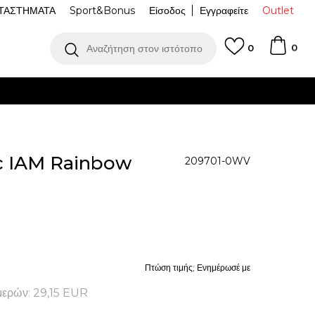
ΤΑΣΤΗΜΑΤΑ
Sport&Bonus
Είσοδος
Εγγραφείτε
Outlet
0
Αναζήτηση στον ιστότοπο
0
c IAM Rainbow
209701-0WV
Πτώση τιμής; Ενημέρωσέ με
μερών:
29,15
EUR