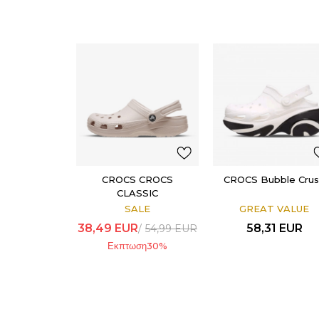
CROCS CROCS
CROCS Bubble Cru
CLASSIC
SALE
GREAT VALUE
38,49
EUR
58,31
EUR
54,99
EUR
Εκπτωση
30
%