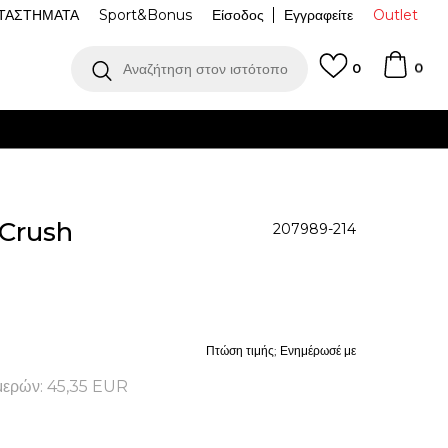
ΤΑΣΤΗΜΑΤΑ
Sport&Bonus
Είσοδος
Εγγραφείτε
Outlet
0
Αναζήτηση στον ιστότοπο
0
Crush
207989-214
Πτώση τιμής; Ενημέρωσέ με
μερών:
45,35
EUR