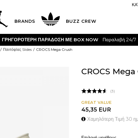
ΚΑ
BRANDS
BUZZ CREW
Παραλαβή 24/7
Παντόφλες Slides
CROCS Mega Crush
CROCS Mega 
3
GREAT VALUE
45,35
EUR
Χαμηλότερη Τιμή 30 η
Επιλογή μεγέθους