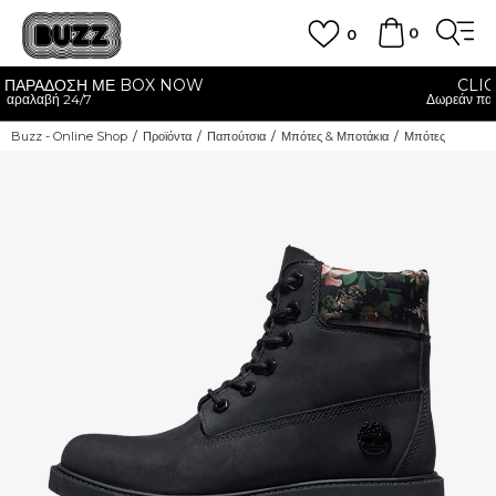
0
0
CLICK & COLLECT
Δωρεάν παραλαβή από κατάστημα
Buzz - Online Shop
Προϊόντα
Παπούτσια
Μπότες & Μποτάκια
Μπότες