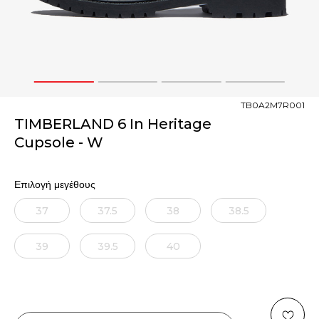
1
2
3
4
TB0A2M7R001
TIMBERLAND 6 In Heritage
Cupsole - W
Επιλογή μεγέθους
37
37.5
38
38.5
39
39.5
40