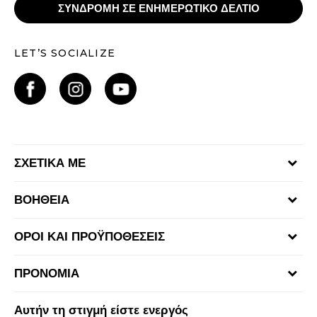
ΣΥΝΔΡΟΜΗ ΣΕ ΕΝΗΜΕΡΩΤΙΚΟ ΔΕΛΤΙΟ
LET’S SOCIALIZE
ΣΧΕΤΙΚΑ ΜΕ
Γίνε μέλος της ομάδας
ΒΟΗΘΕΙΑ
Επικοινωνία
Συχνές ερωτήσεις
Καταστήματα
ΟΡΟΙ ΚΑΙ ΠΡΟΫΠΟΘΕΣΕΙΣ
Επιστροφή Χρημάτων
Όροι αγορών και χρήσης
Αποστολή & Παράδοση
ΠΡΟΝΟΜΙΑ
Πολιτική Προσωπικών Δεδομένων Ιστοτόπου
Παρακολούθηση της παραγγελίας
Πρόγραμμα Sport&Bonus
Πολιτική cookies
Αυτήν τη στιγμή είστε ενεργός