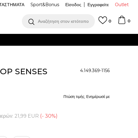
ΤΑΣΤΗΜΑΤΑ
Sport&Bonus
Είσοδος
Εγγραφείτε
Outlet
0
Αναζήτηση στον ιστότοπο
0
TOP SENSES
4.149.369-1156
Πτώση τιμής; Ενημέρωσέ με
μερών:
21,99
EUR
(
-
30
%
)