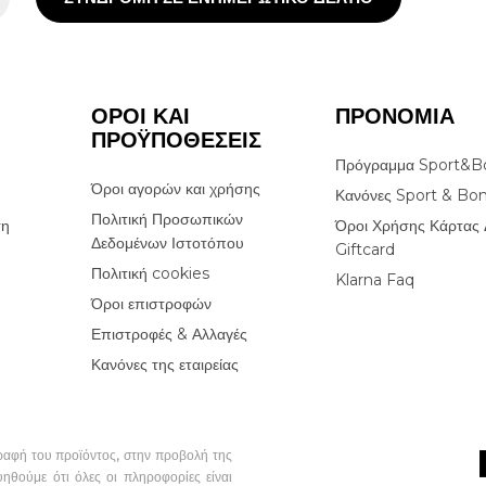
ΟΡΟΙ ΚΑΙ
ΠΡΟΝΟΜΙΑ
ΠΡΟΫΠΟΘΕΣΕΙΣ
Πρόγραμμα Sport&B
Όροι αγορών και χρήσης
Κανόνες Sport & Bo
Πολιτική Προσωπικών
ση
Όροι Χρήσης Κάρτας 
Δεδομένων Ιστοτόπου
Giftcard
Πολιτική cookies
Klarna Faq
Όροι επιστροφών
Επιστροφές & Αλλαγές
Κανόνες της εταιρείας
ραφή του προϊόντος, στην προβολή της
υηθούμε ότι όλες οι πληροφορίες είναι