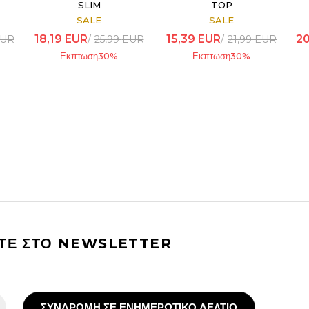
SLIM
TOP
SALE
SALE
18,19
EUR
15,39
EUR
20
UR
25,99
EUR
21,99
EUR
Εκπτωση
30
%
Εκπτωση
30
%
ΙΤΕ ΣΤΟ NEWSLETTER
ΣΥΝΔΡΟΜΗ ΣΕ ΕΝΗΜΕΡΩΤΙΚΟ ΔΕΛΤΙΟ