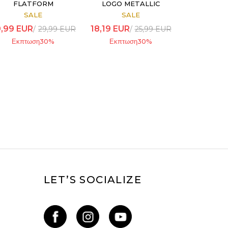
FLATFORM
LOGO METALLIC
SALE
SALE
,99
EUR
18,19
EUR
29,99
EUR
25,99
EUR
Εκπτωση
30
%
Εκπτωση
30
%
LET’S SOCIALIZE