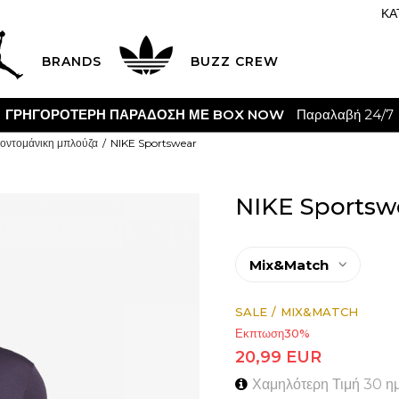
ΚΑ
BRANDS
BUZZ CREW
ΓΡΗΓΟΡΟΤΕΡΗ ΠΑΡΑΔΟΣΗ ΜΕ BOX NOW
Παραλαβή 24/7
οντομάνικη μπλούζα
NIKE Sportswear
NIKE Sportsw
Mix&Match
Mix & Match απο
SALE
MIX&MATCH
Εκπτωση
30
%
20,99
EUR
Χαμηλότερη Τιμή 30 η