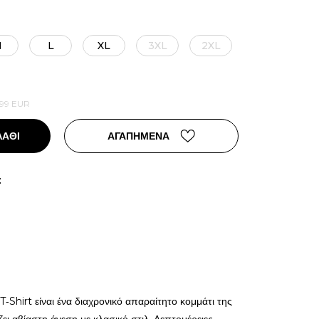
M
L
XL
3XL
2XL
,99
EUR
ΛΑΘΙ
ΑΓΑΠΗΜΕΝΑ
:
Shirt είναι ένα διαχρονικό απαραίτητο κομμάτι της