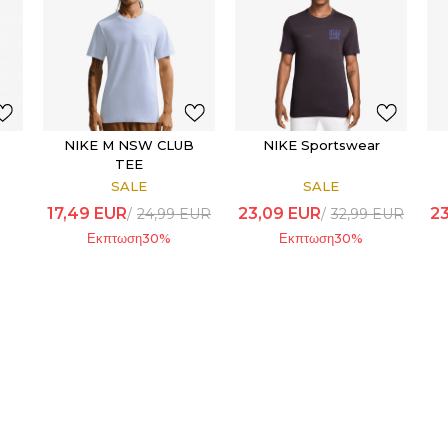
NIKE M NSW CLUB
NIKE Sportswear
TEE
SALE
SALE
17,49
EUR
23,09
EUR
2
24,99
EUR
32,99
EUR
Εκπτωση
30
%
Εκπτωση
30
%