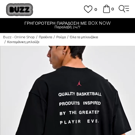
0
0
NOW
CLICK & COLLECT
Δωρεάν παραλαβή από κατάστημα
Buzz - Online Shop
Προϊόντα
Ρούχα
Όλα τα μπλουζάκια
Κοντομάνικη μπλούζα