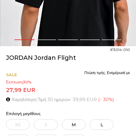
1
2
3
4
5
IF3014-010
JORDAN Jordan Flight
Πτώση τιμής; Ενημέρωσέ με
SALE
Εκπτωση
30
%
27,99
EUR
Χαμηλότερη Τιμή 30 ημερών:
39,99
EUR
(
-
30
%
)
Επιλογή μεγέθους
XS
S
M
L