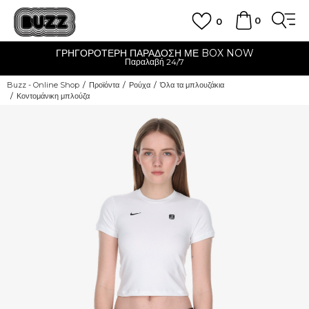
0
0
ΓΡΗΓΟΡΟΤΕΡΗ ΠΑΡΑΔΟΣΗ ΜΕ BOX NOW
Παραλαβή 24/7
Buzz - Online Shop
Προϊόντα
Ρούχα
Όλα τα μπλουζάκια
Κοντομάνικη μπλούζα