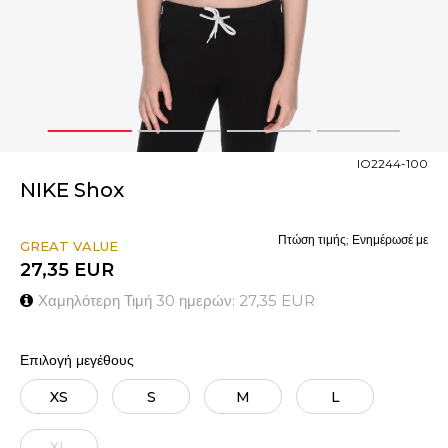
1
2
3
4
IO2244-100
NIKE Shox
Πτώση τιμής; Ενημέρωσέ με
GREAT VALUE
27,35
EUR
Χαμηλότερη Τιμή 30 ημερών:
27,35
EUR
Επιλογή μεγέθους
XS
S
M
L
XL