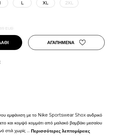
M
L
XL
2XL
,99
EUR
ΛΑΘΙ
ΑΓΑΠΗΜΕΝΑ
:
σου εμφάνιση με το Nike Sportswear Shox ανδρικό
ετο και κομψό κομμάτι από μαλακό βαμβάκι μεσαίου
νό στιλ χωρίς
...
Περισσότερες λεπτομέρειες