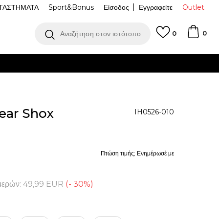
ΤΑΣΤΗΜΑΤΑ
Sport&Bonus
Είσοδος
Εγγραφείτε
Outlet
0
Αναζήτηση στον ιστότοπο
0
ear Shox
IH0526-010
Πτώση τιμής; Ενημέρωσέ με
μερών:
49,99
EUR
(
-
30
%
)