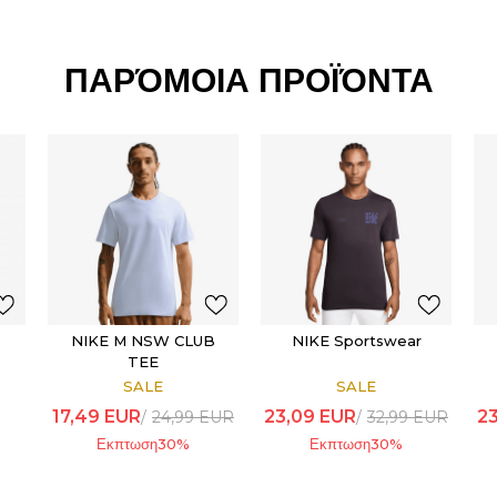
ΠΑΡΌΜΟΙΑ ΠΡΟΪΌΝΤΑ
NIKE M NSW CLUB
NIKE Sportswear
TEE
SALE
SALE
17,49
EUR
23,09
EUR
2
24,99
EUR
32,99
EUR
Εκπτωση
30
%
Εκπτωση
30
%