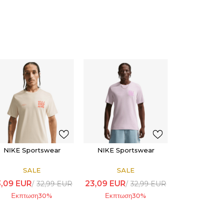
NIKE Sportswear
NIKE Sportswear
SALE
SALE
3,09
EUR
23,09
EUR
32,99
EUR
32,99
EUR
Εκπτωση
30
%
Εκπτωση
30
%