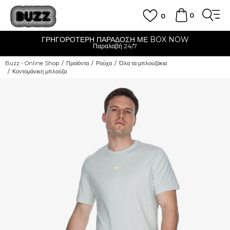
0
0
ΓΡΗΓΟΡΟΤΕΡΗ ΠΑΡΑΔΟΣΗ ΜΕ BOX NOW
Παραλαβή 24/7
Buzz - Online Shop
Προϊόντα
Ρούχα
Όλα τα μπλουζάκια
Κοντομάνικη μπλούζα