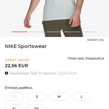
1
2
3
4
5
IH5067-034
NIKE Sportswear
Πτώση τιμής; Ενημέρωσέ με
GREAT VALUE
22,56
EUR
Χαμηλότερη Τιμή 30 ημερών:
22,56
EUR
Επιλογή μεγέθους
XS
S
M
L
XL
2XL