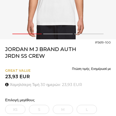
1
2
3
IF5619-100
JORDAN M J BRAND AUTH
JRDN SS CREW
Πτώση τιμής; Ενημέρωσέ με
GREAT VALUE
23,93
EUR
Χαμηλότερη Τιμή 30 ημερών:
23,93
EUR
Επιλογή μεγέθους
XS
S
M
L