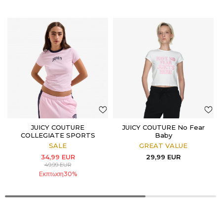
JUICY COUTURE
JUICY COUTURE No Fear
COLLEGIATE SPORTS
Baby
RINGER TSHIRT
SALE
GREAT VALUE
34,99
EUR
29,99
EUR
49,99
EUR
Εκπτωση
30
%