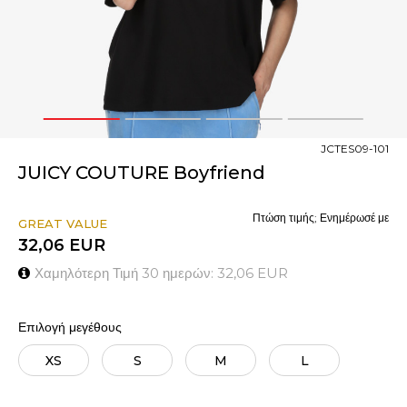
1
2
3
4
JCTES09-101
JUICY COUTURE Boyfriend
Πτώση τιμής; Ενημέρωσέ με
GREAT VALUE
32,06
EUR
Χαμηλότερη Τιμή 30 ημερών:
32,06
EUR
Επιλογή μεγέθους
XS
S
M
L