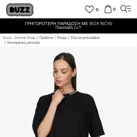
0
0
ΓΡΗΓΟΡΟΤΕΡΗ ΠΑΡΑΔΟΣΗ ΜΕ BOX NOW
Παραλαβή 24/7
Buzz - Online Shop
Προϊόντα
Ρούχα
Όλα τα μπλουζάκια
Κοντομάνικη μπλούζα