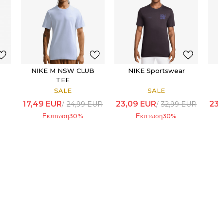
NIKE M NSW CLUB
NIKE Sportswear
TEE
SALE
SALE
17,49
EUR
23,09
EUR
2
24,99
EUR
32,99
EUR
Εκπτωση
30
%
Εκπτωση
30
%