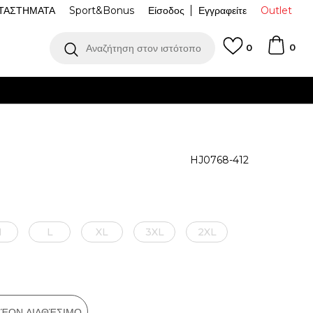
ΤΑΣΤΗΜΑΤΑ
Sport&Bonus
Είσοδος
Εγγραφείτε
Outlet
0
Αναζήτηση στον ιστότοπο
0
HJ0768-412
M
L
XL
3XL
2XL
ΠΛΈΟΝ ΔΙΑΘΈΣΙΜΟ