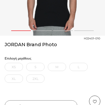
1
2
3
4
HJ2401-010
JORDAN Brand Photo
Επιλογή μεγέθους
XS
S
M
L
XL
2XL